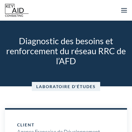
Aller
M
au
contenu
Diagnostic des besoins et
renforcement du réseau RRC de
l’AFD
LABORATOIRE D'ÉTUDES
CLIENT
Agence Française de Développement