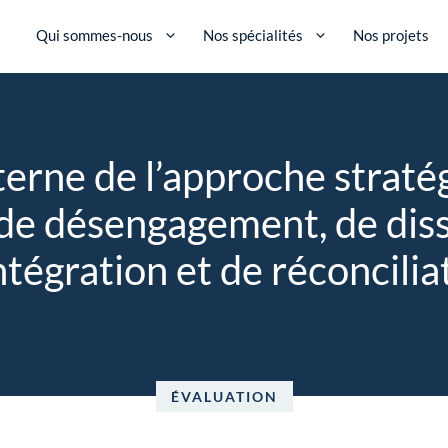
Qui sommes-nous
Nos spécialités
Nos projets
terne de l’approche straté
de désengagement, de diss
ntégration et de réconcilia
ÉVALUATION