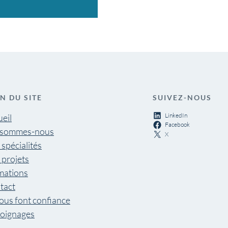
N DU SITE
SUIVEZ-NOUS
LinkedIn
eil
Facebook
 sommes-nous
X
spécialités
 projets
mations
tact
nous font confiance
oignages