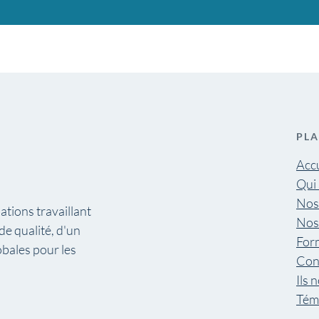
PLA
Accu
Qui
Nos 
ations travaillant
Nos
 de qualité, d'un
For
obales pour les
Con
Ils 
Tém