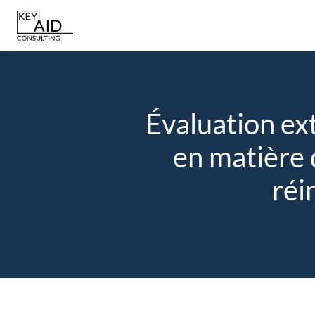
Aller
au
contenu
Évaluation ex
en matière 
réi