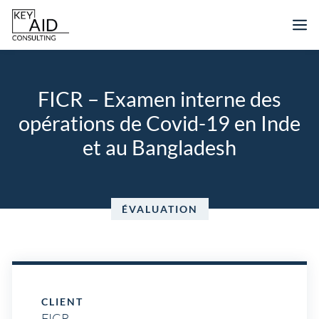
Aller
M
au
contenu
FICR – Examen interne des
opérations de Covid-19 en Inde
et au Bangladesh
ÉVALUATION
CLIENT
FICR